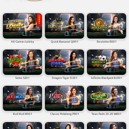
All Games Lobby
Quick Baccarat Q001
Roulette R001
Sicbo S201
Dragon Tiger D201
Infinite Blackjack BJ001
Bull Bull B001
Classic Pokdeng P001
Teen Patti 20-20 W001