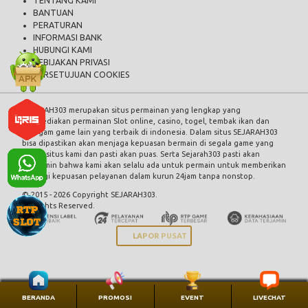
TENTANG KAMI
BANTUAN
PERATURAN
INFORMASI BANK
HUBUNGI KAMI
KEBIJAKAN PRIVASI
PERSETUJUAN COOKIES
SEJARAH303 merupakan situs permainan yang lengkap yang
menyediakan permainan Slot online, casino, togel, tembak ikan dan
beragam game lain yang terbaik di indonesia. Dalam situs SEJARAH303
bisa dipastikan akan menjaga kepuasan bermain di segala game yang
ada di situs kami dan pasti akan puas. Serta Sejarah303 pasti akan
menjamin bahwa kami akan selalu ada untuk permain untuk memberikan
berbagi kepuasan pelayanan dalam kurun 24jam tanpa nonstop.
© 2015 - 2026 Copyright SEJARAH303.
All Rights Reserved.
LAPOR PUSAT
BERANDA
PROMOSI
EVENT
LIVECHAT