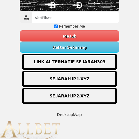
Remember Me
Masuk
Daftar Sekarang
LINK ALTERNATIF SEJARAH303
SEJARAHJP1.XYZ
SEJARAHJP2.XYZ
Desktop
Wap